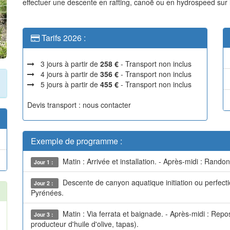
effectuer une descente en rafting, canoë ou en hydrospeed sur 
Tarifs 2026 :
3 jours à partir de
258 €
- Transport non inclus
4 jours à partir de
356 €
- Transport non inclus
5 jours à partir de
455 €
- Transport non inclus
Devis transport : nous contacter
Exemple de programme :
Matin : Arrivée et installation. - Après-midi : Rand
Jour 1 :
Descente de canyon aquatique initiation ou perfect
Jour 2 :
Pyrénées.
Matin : Via ferrata et baignade. - Après-midi : Re
Jour 3 :
producteur d'huile d'olive, tapas).