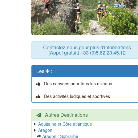
Contactez-nous pour plus d'informations
(Appel gratuit) +33 (0)5.62.23.45.12
Les
:
Des canyons pour tous les niveaux
Des activités ludiques et sportives
Autres Destinations
Aquitaine et Côte atlantique
Aragon
Aragon : Sobrarbe