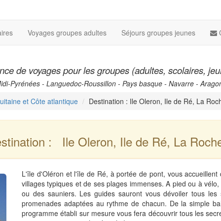
ires
Voyages groupes adultes
Séjours groupes jeunes
ce de voyages pour les groupes (adultes, scolaires, je
Midi-Pyrénées - Languedoc-Roussillon - Pays basque - Navarre - Arago
uitaine et Côte atlantique
Destination : Ile Oleron, Ile de Ré, La Roc
stination : Ile Oleron, Ile de Ré, La Roche
L'île d'Oléron et l'île de Ré, à portée de pont, vous accueille
villages typiques et de ses plages immenses. A pied ou à vélo, 
ou des sauniers. Les guides sauront vous dévoiler tous le
promenades adaptées au rythme de chacun. De la simple bala
programme établi sur mesure vous fera découvrir tous les secr