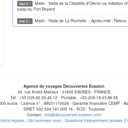
Matin : Visite de la Citadelle d'Oleron ou initiation c
Jour 4 :
jusqu'au Fort Boyard.
Matin : Visite de La Rochelle. - Après-midi : Retour.
Jour 5 :
Agence de voyages Découvertes Evasion
42, rue André Malraux - 31600 EAUNES - FRANCE
Tél : +33 (0)5.62.23.45.12 - Portable : +33 (0)6.18.43.86.55
 000 euros - Licence n° : IM031110024 - Garantie financière CEMP - 
SIRET 532 524 147 000 16 - RCS : Toulouse
Contact :
info@decouvertes-evasion.com
tions légales
-
Qui sommes nous
-
Questions fréquemment posées (