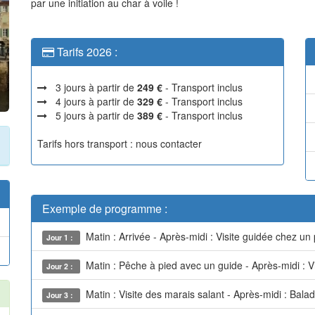
par une initiation au char à voile !
Tarifs 2026 :
3 jours à partir de
249 €
- Transport inclus
4 jours à partir de
329 €
- Transport inclus
5 jours à partir de
389 €
- Transport inclus
Tarifs hors transport : nous contacter
Exemple de programme :
Matin : Arrivée - Après-midi : Visite guidée chez un p
Jour 1 :
Matin : Pêche à pied avec un guide - Après-midi : Vi
Jour 2 :
Matin : Visite des marais salant - Après-midi : Bala
Jour 3 :