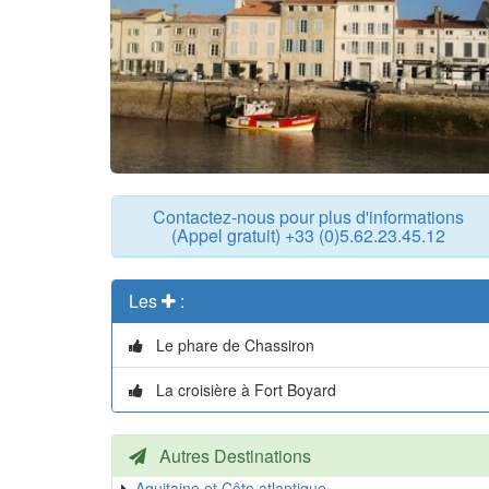
Contactez-nous pour plus d'informations
(Appel gratuit) +33 (0)5.62.23.45.12
Les
:
Le phare de Chassiron
La croisière à Fort Boyard
Autres Destinations
Aquitaine et Côte atlantique