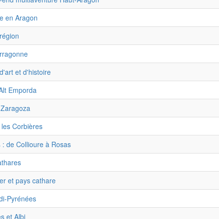
ve en Aragon
région
arragonne
d'art et d'histoire
 Alt Emporda
 Zaragoza
les Corbières
 : de Collioure à Rosas
athares
r et pays cathare
di-Pyrénées
s et Albi