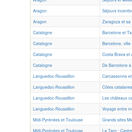
Aragon
Séjours incenti
Aragon
Zaragoza et sa 
Catalogne
Barcelone et T
Catalogne
Barcelone, ville 
Catalogne
Costa Brava et
Catalogne
De Barcelone à
Languedoc-Roussillon
Carcassonne et 
Languedoc-Roussillon
Côtes catalanes
Languedoc-Roussillon
Les châteaux c
Languedoc-Roussillon
Voyage entre me
Midi-Pyrénées et Toulouse
Grands sites Mi
Midi-Pyrénées et Toulouse
Le Tarn : Castre