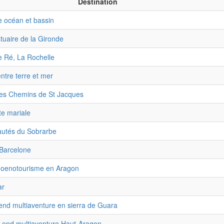
Destination
e océan et bassin
stuaire de la Gironde
de Ré, La Rochelle
ntre terre et mer
des Chemins de St Jacques
te mariale
autés du Sobrarbe
Barcelone
 oenotourisme en Aragon
ar
end multiaventure en sierra de Guara
k-end multiaventure Haut-Aragon