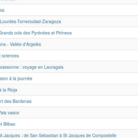
eos
: Lourdes-Torreciudad-Zaragoza
 Grands cols des Pyrénées et Pirineos
ons - Vallée d'Argelès
t sciences
rcassonne : voyage en Lauragais
sion à la journée
 la Rioja
ert des Bardenas
Pais vasco
t Bilbao
St-Jacques : de San Sebastian à St Jacques de Compostelle