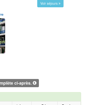
Voir séjours
rre
omplète ci-après.