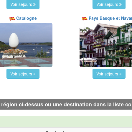
Voir séjours
Voir séjours
Catalogne
Pays Basque et Nava
Voir séjours
Voir séjours
région ci-dessus ou une destination dans la liste c